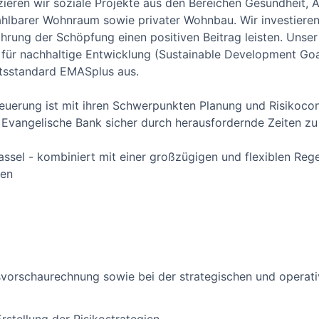
zieren wir soziale Projekte aus den Bereichen Gesundheit, 
zahlbarer Wohnraum sowie privater Wohnbau. Wir investier
wahrung der Schöpfung einen positiven Beitrag leisten. Uns
en für nachhaltige Entwicklung (Sustainable Development G
itsstandard EMASplus aus.
uerung ist mit ihren Schwerpunkten Planung und Risikocont
 Evangelische Bank sicher durch herausfordernde Zeiten zu
assel - kombiniert mit einer großzügigen und flexiblen Reg
nen
svorschaurechnung sowie bei der strategischen und operativ