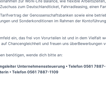
aßnahmen zur Work-Life Balance, wie flexible Arbeitszeiten, 
schuss zum Deutschlandticket, Fahrradleasing, einen Fami
 Tarifvertrag der Genossenschaftsbanken sowie eine betrieb
ungen und Sonderkonditionen im Rahmen der Kontoführung
mfeld ein, das frei von Vorurteilen ist und in dem Vielfalt 
rt auf Chancengleichheit und freuen uns überBewerbungen 
nen benötigen, wende dich bitte an:
ungsleiter Unternehmenssteuerung • Telefon 0561 7887
iterin • Telefon 0561 7887-1109