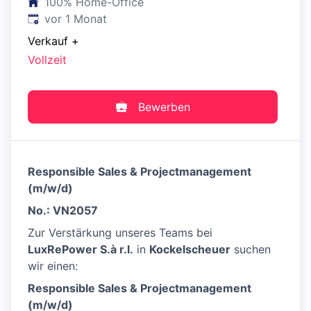
100% Home-Office
Veröffentlicht
:
vor 1 Monat
Verkauf
+
Vollzeit
Bewerben
Responsible Sales & Projectmanagement
(m/w/d)
No.: VN2057
Zur Verstärkung unseres Teams bei
LuxRePower S.à r.l.
in
Kockelscheuer
suchen
wir einen:
Responsible Sales & Projectmanagement
(m/w/d)