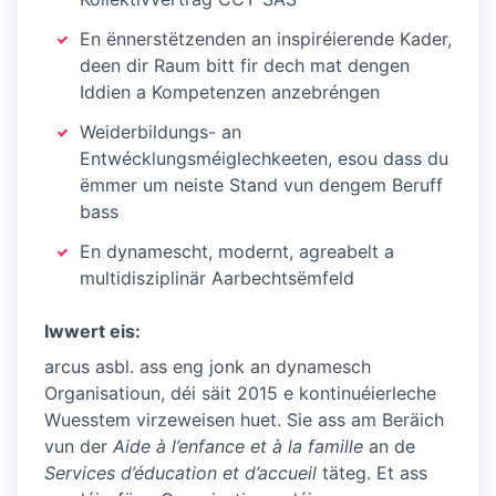
En ënnerstëtzenden an inspiréierende Kader,
deen dir Raum bitt fir dech mat dengen
Iddien a Kompetenzen anzebréngen
Weiderbildungs- an
Entwécklungsméiglechkeeten, esou dass du
ëmmer um neiste Stand vun dengem Beruff
bass
En dynamescht, modernt, agreabelt a
multidisziplinär Aarbechtsëmfeld
Iwwert eis:
arcus asbl. ass eng jonk an dynamesch
Organisatioun, déi säit 2015 e kontinuéierleche
Wuesstem virzeweisen huet. Sie ass am Beräich
vun der
Aide à l’enfance et à la famille
an de
Services d’éducation et d’accueil
täteg. Et ass