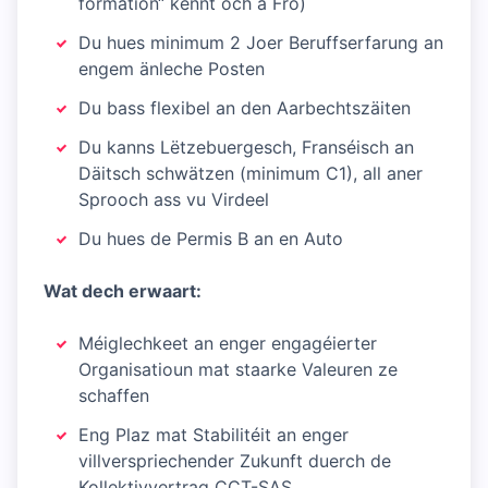
formation“ kënnt och a Fro)
Du hues minimum 2 Joer Beruffserfarung an
engem änleche Posten
Du bass flexibel an den Aarbechtszäiten
Du kanns Lëtzebuergesch, Franséisch an
Däitsch schwätzen (minimum C1), all aner
Sprooch ass vu Virdeel
Du hues de Permis B an en Auto
Wat dech erwaart:
Méiglechkeet an enger engagéierter
Organisatioun mat staarke Valeuren ze
schaffen
Eng Plaz mat Stabilitéit an enger
villverspriechender Zukunft duerch de
Kollektivvertrag CCT-SAS