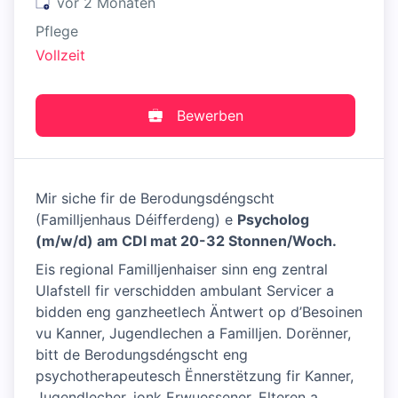
Veröffentlicht
:
vor 2 Monaten
Pflege
Vollzeit
Bewerben
Mir siche fir de Berodungsdéngscht
(Familljenhaus Déifferdeng) e
Psycholog
(m/w/d) am CDI mat 20-32 Stonnen/Woch.
Eis regional Familljenhaiser sinn eng zentral
Ulafstell fir verschidden ambulant Servicer a
bidden eng ganzheetlech Äntwert op d’Besoinen
vu Kanner, Jugendlechen a Familljen. Dorënner,
bitt de Berodungsdéngscht eng
psychotherapeutesch Ënnerstëtzung fir Kanner,
Jugendlecher, jonk Erwuessener, Elteren a