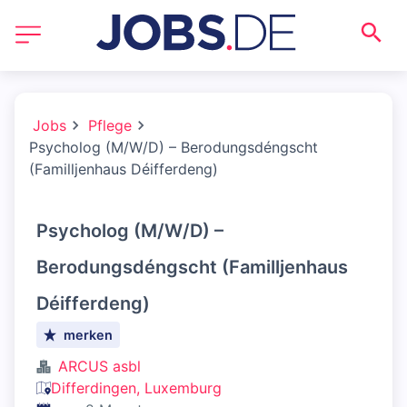
Jobs
Pflege
Psycholog (M/W/D) – Berodungsdéngscht
(Familljenhaus Déifferdeng)
Psycholog (M/W/D) –
Berodungsdéngscht (Familljenhaus
Déifferdeng)
merken
ARCUS asbl
Differdingen, Luxemburg