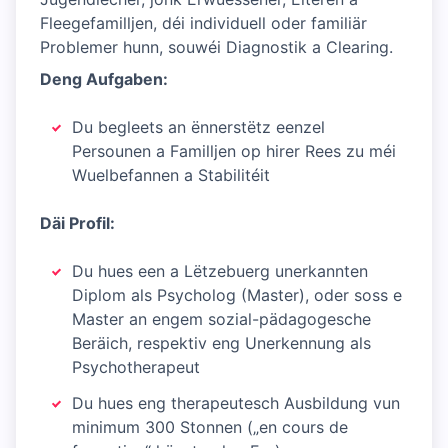
Fleegefamilljen, déi individuell oder familiär
Problemer hunn, souwéi Diagnostik a Clearing.
Deng Aufgaben:
Du begleets an ënnerstëtz eenzel
Persounen a Familljen op hirer Rees zu méi
Wuelbefannen a Stabilitéit
Däi Profil:
Du hues een a Lëtzebuerg unerkannten
Diplom als Psycholog (Master), oder soss e
Master an engem sozial-pädagogesche
Beräich, respektiv eng Unerkennung als
Psychotherapeut
Du hues eng therapeutesch Ausbildung vun
minimum 300 Stonnen („en cours de