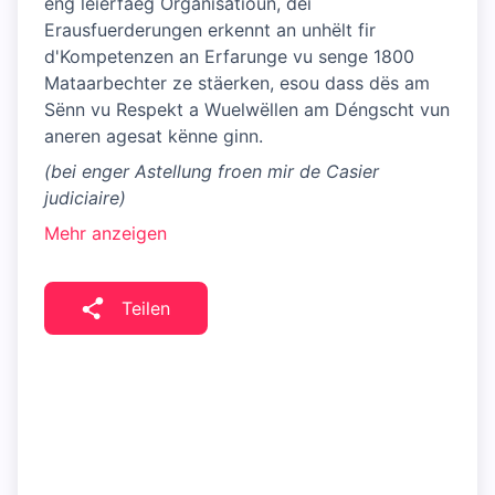
eng léierfäeg Organisatioun, déi
Erausfuerderungen erkennt an unhëlt fir
d'Kompetenzen an Erfarunge vu senge 1800
Mataarbechter ze stäerken, esou dass dës am
Sënn vu Respekt a Wuelwëllen am Déngscht vun
aneren agesat kënne ginn.
(bei enger Astellung froen mir de Casier
judiciaire)
Mehr anzeigen
Teilen