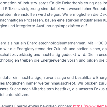
rmation of Industry sorgt für die Dekarbonisierung des ind
nd Effizienzsteigerung sind dabei von wesentlicher Bedeut
iteten Brennstoffen wird steigen. Wir ermöglichen die Deka
achhaltigen Prozessen, bauen eine starken industriellen 
gien und integrierte Ausführungskapazitäten auf.
ehr als nur ein Energietechnologieunternehmen. Mit ~100,0
n wir die Energiesysteme der Zukunft und stellen sicher, 
chaft zuverlässig und nachhaltig gedeckt wird. Die in uns
hnologien treiben die Energiewende voran und bilden die G
 dafür ein, nachhaltige, zuverlässige und bezahlbare Energ
des Möglichen immer weiter hinausschiebt. Wir blicken zurü
unsere Suche nach Mitarbeitern bestärkt, die unseren Fokus
el unterstützen.
i Siemens Energy etwas bewirken können:
https://www.sieme