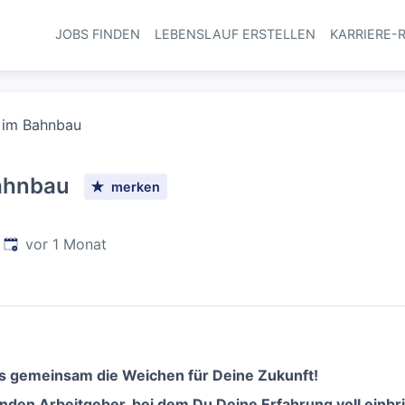
JOBS FINDEN
LEBENSLAUF ERSTELLEN
KARRIERE-
Haupt-Navi
) im Bahnbau
Bahnbau
merken
p
Veröffentlicht
:
vor 1 Monat
uns gemeinsam die Weichen für Deine Zukunft!
den Arbeitgeber, bei dem Du Deine Erfahrung voll einbr