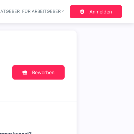
RATGEBER
FÜR ARBEITGEBER
Anmelden
gation
Bewerben
ingen kannst?