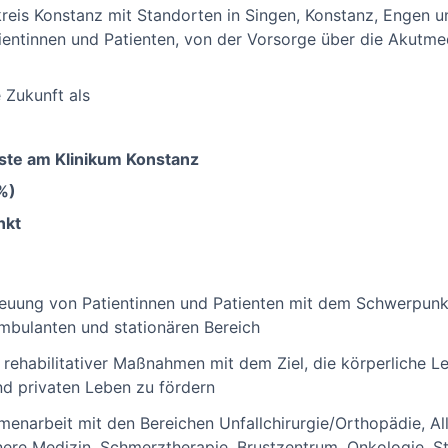
eis Konstanz mit Standorten in Singen, Konstanz, Engen un
ientinnen und Patienten, von der Vorsorge über die Akutmed
e Zukunft als
nste am Klinikum Konstanz
0%)
nkt
reuung von Patientinnen und Patienten mit dem Schwerpunk
mbulanten und stationären Bereich
 rehabilitativer Maßnahmen mit dem Ziel, die körperliche Le
nd privaten Leben zu fördern
narbeit mit den Bereichen Unfallchirurgie/Orthopädie, Al
nnere Medizin, Schmerztherapie, Brustzentrum, Onkologie, S