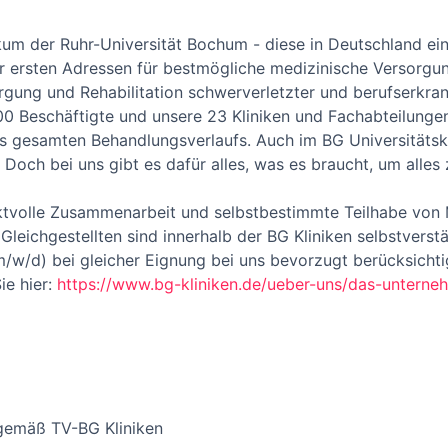
nikum der Ruhr-Universität Bochum - diese in Deutschland e
r ersten Adressen für bestmögliche medizinische Versorgun
orgung und Rehabilitation schwerverletzter und berufserkra
 Beschäftigte und unsere 23 Kliniken und Fachabteilungen 
des gesamten Behandlungsverlaufs. Auch im BG Universitäts
 Doch bei uns gibt es dafür alles, was es braucht, um alles
ektvolle Zusammenarbeit und selbstbestimmte Teilhabe von
leichgestellten sind innerhalb der BG Kliniken selbstverst
w/d) bei gleicher Eignung bei uns bevorzugt berücksichti
ie hier:
https://www.bg-kliniken.de/ueber-uns/das-unterneh
 gemäß TV-BG Kliniken