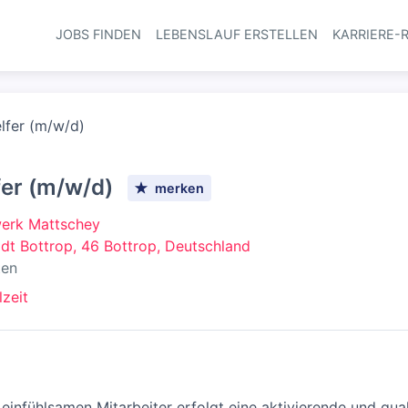
JOBS FINDEN
LEBENSLAUF ERSTELLEN
KARRIERE-
Haupt-Navi
lfer (m/w/d)
fer (m/w/d)
merken
werk Mattschey
adt Bottrop, 46 Bottrop, Deutschland
ten
lzeit
infühlsamen Mitarbeiter erfolgt eine aktivierende und qual