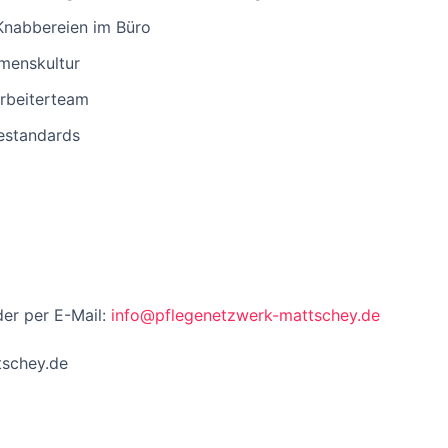
Knabbereien im Büro
menskultur
arbeiterteam
estandards
er per E-Mail:
info@pflegenetzwerk-mattschey.de
schey.de