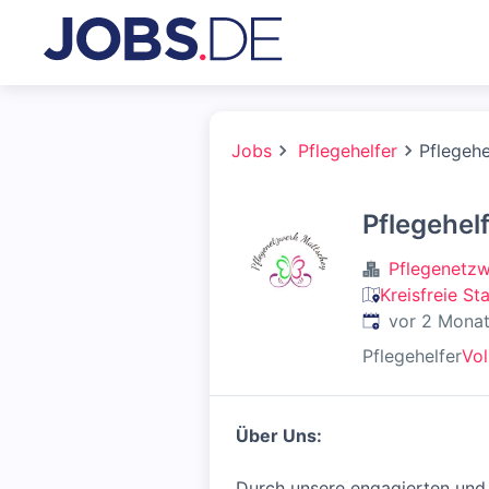
Jobs
Pflegehelfer
Pflegehe
Pflegehel
Pflegenetz
Kreisfreie St
Veröffentlicht
:
vor 2 Mona
Pflegehelfer
Vol
Über Uns:
Durch unsere engagierten und e