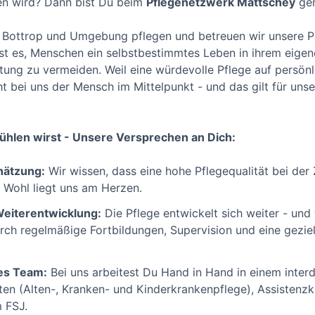
en wird? Dann bist Du beim
Pflegenetzwerk Mattschey
gen
n Bottrop und Umgebung pflegen und betreuen wir unsere Pa
 ist es, Menschen ein selbstbestimmtes Leben in ihrem eige
htung zu vermeiden. Weil eine würdevolle Pflege auf persönl
ht bei uns der Mensch im Mittelpunkt - und das gilt für uns
ühlen wirst - Unsere Versprechen an Dich:
hätzung:
Wir wissen, dass eine hohe Pflegequalität bei der
s Wohl liegt uns am Herzen.
Weiterentwicklung:
Die Pflege entwickelt sich weiter - und w
rch regelmäßige Fortbildungen, Supervision und eine geziel
kes Team:
Bei uns arbeitest Du Hand in Hand in einem interd
ten (Alten-, Kranken- und Kinderkrankenpflege), Assistenzk
 FSJ.