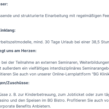
sser:
ssende und strukturierte Einarbeitung mit regelmäßigen F
Einklang:
Arbeitszeitmodelle, mind. 30 Tage Urlaub bei einer 38,5 Stu
iegt uns am Herzen:
e bei der Teilnahme an externen Seminaren, Weiterbildunge
t außerdem ein vielfältiges interdisziplinäres Seminarangeb
tieren Sie auch von unserer Online-Lernplattform "BG Klin
gen/Zuschüsse:
üsse z. B. zur Kinderbetreuung, zum Jobticket oder zum täg
asino und den Speisen im BG Bistro. Profitieren Sie auch v
orporate Benefits Anbietern.