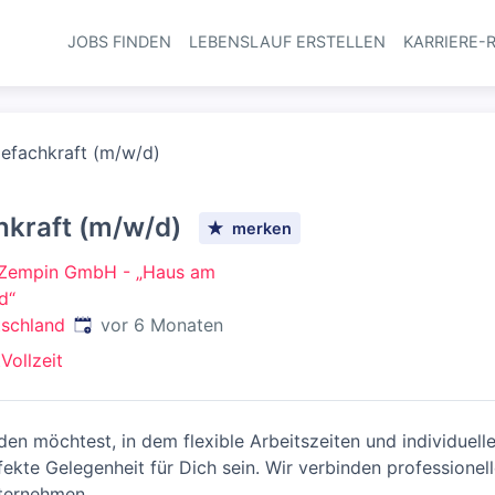
JOBS FINDEN
LEBENSLAUF ERSTELLEN
KARRIERE-
Haupt-Navi
gefachkraft (m/w/d)
hkraft (m/w/d)
merken
 Zempin GmbH - „Haus am
d“
Veröffentlicht
:
tschland
vor 6 Monaten
t
Vollzeit
en möchtest, in dem flexible Arbeitszeiten und individuell
fekte Gelegenheit für Dich sein. Wir verbinden professionel
nternehmen.