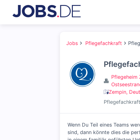
Jobs
Pflegefachkraft
Pfle
Pflegefac
Pflegeheim
Ostseestran
Zempin, Deu
Pflegefachkraf
Wenn Du Teil eines Teams werd
sind, dann könnte dies die per
in einem familiär geführten U