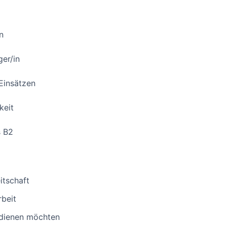
n
er/in
Einsätzen
keit
s B2
itschaft
rbeit
rdienen möchten