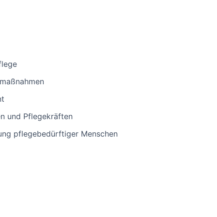
flege
gemaßnahmen
t
n und Pflegekräften
ung pflegebedürftiger Menschen