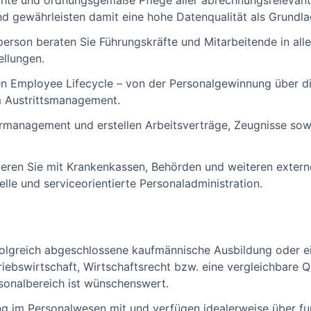
rechte und ordnungsgemäße Pflege aller abrechnungsreleva
 gewährleisten damit eine hohe Datenqualität als Grundla
rson beraten Sie Führungskräfte und Mitarbeitende in all
ellungen.
en Employee Lifecycle – von der Personalgewinnung über d
m Austrittsmanagement.
management und erstellen Arbeitsverträge, Zeugnisse sowi
eren Sie mit Krankenkassen, Behörden und weiteren exter
elle und serviceorientierte Personaladministration.
rfolgreich abgeschlossene kaufmännische Ausbildung oder 
ebswirtschaft, Wirtschaftsrecht bzw. eine vergleichbare Qua
rsonalbereich ist wünschenswert.
ng im Personalwesen mit und verfügen idealerweise über fun