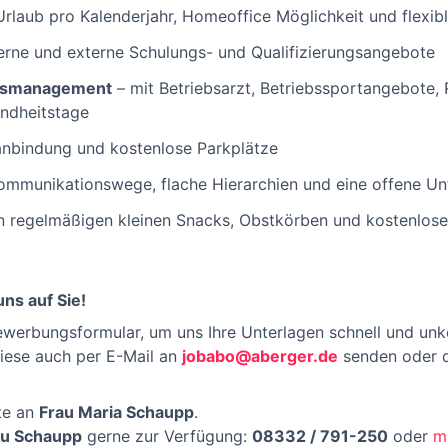
rlaub pro Kalenderjahr, Homeoffice Möglichkeit und flexibl
erne und externe Schulungs- und Qualifizierungsangebote
itsmanagement
– mit Betriebsarzt, Betriebssportangebote, 
undheitstage
nbindung und kostenlose Parkplätze
ommunikationswege, flache Hierarchien und eine offene U
n regelmäßigen kleinen Snacks, Obstkörben und kostenlos
ns auf Sie!
ewerbungsformular, um uns Ihre Unterlagen schnell und un
diese auch per E-Mail an
jobabo@aberger.de
senden oder 
tte an
Frau Maria Schaupp
.
au Schaupp
gerne zur Verfügung:
08332 / 791-250
oder
m