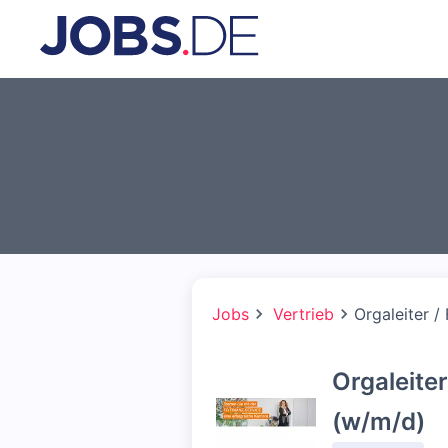
Jobs
Vertrieb
Orgaleiter /
Orgaleite
(w/m/d)