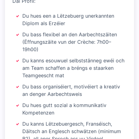
Däi Profil:
Du hues een a Lëtzebuerg unerkannten
Diplom als Erzéier
Du bass flexibel an den Aarbechtszäiten
(Ëffnungszäite vun der Crèche: 7h00–
19h00)
Du kanns esouwuel selbststänneg ewéi och
am Team schaffen a bréngs e staarken
Teamgeescht mat
Du bass organiséiert, motivéiert a kreativ
an denger Aarbechtsweis
Du hues gutt sozial a kommunikativ
Kompetenzen
Du kanns Lëtzebuergesch, Franséisch,
Däitsch an Englesch schwätzen (minimum
B2), all aner Sproch ass vu Virdeel