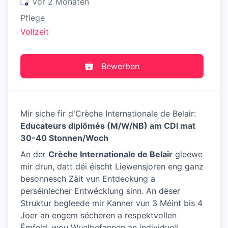
Veröffentlicht
:
vor 2 Monaten
Pflege
Vollzeit
Bewerben
Mir siche fir d'Crèche Internationale de Belair:
Educateurs diplômés (M/W/NB) am CDI mat
30-40 Stonnen/Woch
An der
Crèche Internationale de Belair
gleewe
mir drun, datt déi éischt Liewensjoren eng ganz
besonnesch Zäit vun Entdeckung a
perséinlecher Entwécklung sinn. An dëser
Struktur begleede mir Kanner vun 3 Méint bis 4
Joer an engem sécheren a respektvollen
Ëmfeld, wou Wuelbefannen an individuell