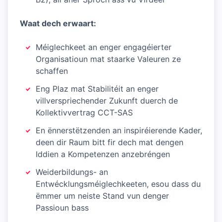
Waat dech erwaart:
Méiglechkeet an enger engagéierter
Organisatioun mat staarke Valeuren ze
schaffen
Eng Plaz mat Stabilitéit an enger
villverspriechender Zukunft duerch de
Kollektivvertrag CCT-SAS
En ënnerstëtzenden an inspiréierende Kader,
deen dir Raum bitt fir dech mat dengen
Iddien a Kompetenzen anzebréngen
Weiderbildungs- an
Entwécklungsméiglechkeeten, esou dass du
ëmmer um neiste Stand vun denger
Passioun bass