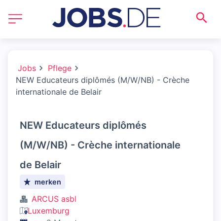
Jobs
Pflege
NEW Educateurs diplômés (M/W/NB) - Crèche
internationale de Belair
NEW Educateurs diplômés
(M/W/NB) - Crèche internationale
de Belair
merken
ARCUS asbl
Luxemburg