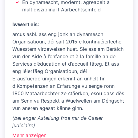
En dynamescht, modernt, agreabelt a
multidisziplinärt Aarbechtsëmfeld
Iwwert eis:
arcus asbl. ass eng jonk an dynamesch
Organisatioun, déi säit 2015 e kontinuéierleche
Wuesstem virzeweisen huet. Sie ass am Beräich
vun der Aide à l’enfance et à la famille an de
Services d’éducation et d’accueil täteg. Et ass
eng léierfäeg Organisatioun, déi
Erausfuerderungen erkennt an unhëlt fir
d'Kompetenzen an Erfarunge vu senge ronn
1800 Mataarbechter ze stäerken, esou dass dës
am Sënn vu Respekt a Wuelwëllen am Déngscht
vun aneren agesat kënne ginn.
(bei enger Astellung froe mir de Casier
judiciaire)
Mehr anzeigen