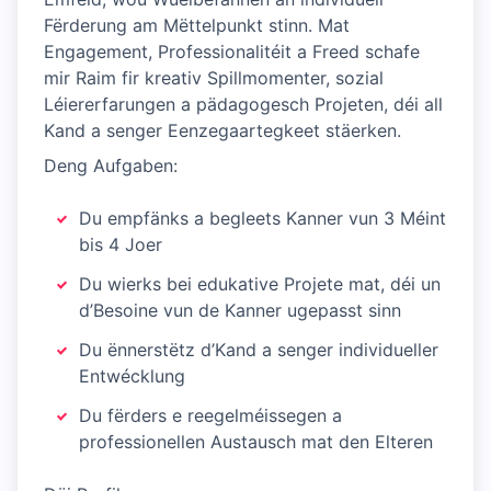
Fërderung am Mëttelpunkt stinn. Mat
Engagement, Professionalitéit a Freed schafe
mir Raim fir kreativ Spillmomenter, sozial
Léiererfarungen a pädagogesch Projeten, déi all
Kand a senger Eenzegaartegkeet stäerken.
Deng Aufgaben:
Du empfänks a begleets Kanner vun 3 Méint
bis 4 Joer
Du wierks bei edukative Projete mat, déi un
d’Besoine vun de Kanner ugepasst sinn
Du ënnerstëtz d’Kand a senger individueller
Entwécklung
Du fërders e reegelméissegen a
professionellen Austausch mat den Elteren