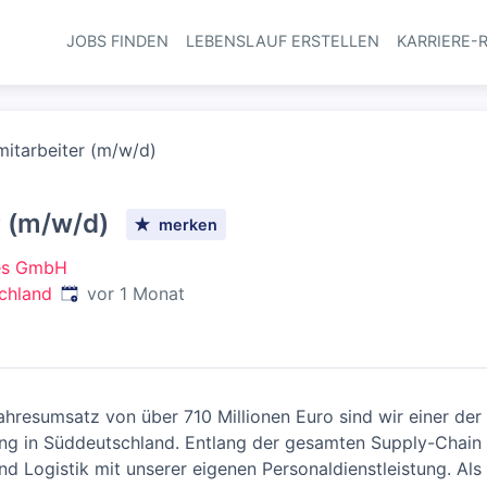
JOBS FINDEN
LEBENSLAUF ERSTELLEN
KARRIERE-
Haupt-Navi
itarbeiter (m/w/d)
 (m/w/d)
merken
ces GmbH
Veröffentlicht
:
chland
vor 1 Monat
hresumsatz von über 710 Millionen Euro sind wir einer der 
stung in Süddeutschland. Entlang der gesamten Supply-Chain
nd Logistik mit unserer eigenen Personaldienstleistung. Al