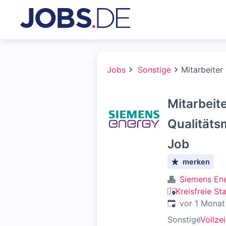
Jobs
Sonstige
Mitarbeiter
Mitarbeit
Qualitäts
Job
merken
Siemens En
Kreisfreie St
Veröffentlicht
:
vor 1 Monat
Sonstige
Vollzei