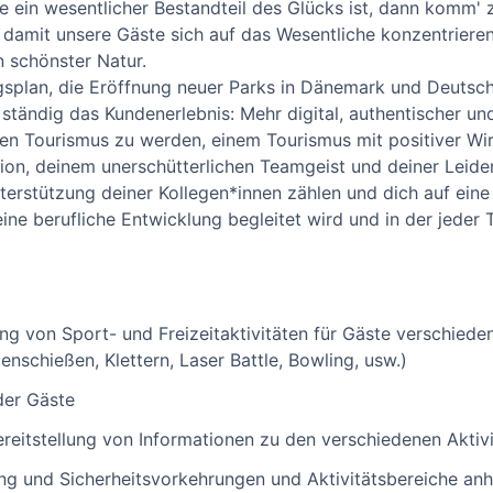
ie ein wesentlicher Bestandteil des Glücks ist, dann komm' z
 damit unsere Gäste sich auf das Wesentliche konzentrier
n schönster Natur.
splan, die Eröffnung neuer Parks in Dänemark und Deutschl
tändig das Kundenerlebnis: Mehr digital, authentischer und l
en Tourismus zu werden, einem Tourismus mit positiver Wi
on, deinem unerschütterlichen Teamgeist und deiner Leiden
terstützung deiner Kollegen*innen zählen und dich auf eine K
ine berufliche Entwicklung begleitet wird und in der jeder 
g von Sport- und Freizeitaktivitäten für Gäste verschiede
enschießen, Klettern, Laser Battle, Bowling, usw.)
der Gäste
reitstellung von Informationen zu den verschiedenen Aktiv
g und Sicherheitsvorkehrungen und Aktivitätsbereiche anh