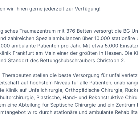
en wir Ihnen gerne jederzeit zur Verfügung!
urgisches Traumazentrum mit 376 Betten versorgt die BG Unf
 und zahlreichen Spezialambulanzen über 10.000 stationäre
.000 ambulante Patienten pro Jahr. Mit etwa 5.000 Einsätzen
linik Frankfurt am Main einer der größten in Hessen. Die Kli
d Standort des Rettungshubschraubers Christoph 2.
d Therapeuten stellen die beste Versorgung für unfallverletz
itschaft auf höchstem Niveau für alle Patienten, unabhäng
die Klinik auf Unfallchirurgie, Orthopädische Chirurgie, Rüc
ulterchirurgie, Plastische, Hand- und Rekonstruktive Chiru
udem eine Abteilung für Septische Chirurgie und ein Zentrum 
tangebot wird durch stationäre und ambulante Rehabilitat