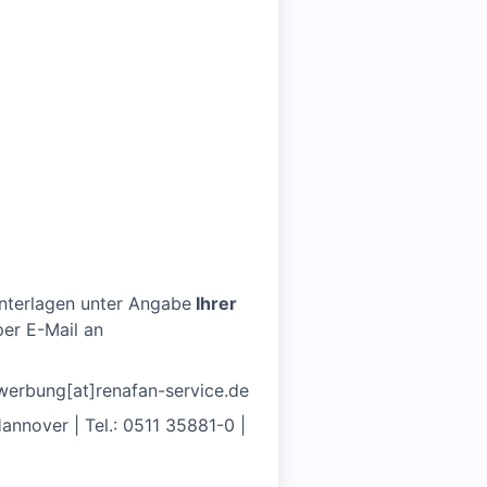
unterlagen unter Angabe
Ihrer
per E-Mail an
ewerbung[at]renafan-service.de
nnover | Tel.: 0511 35881-0 |