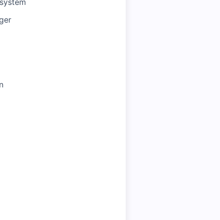
ssystem
ger
n