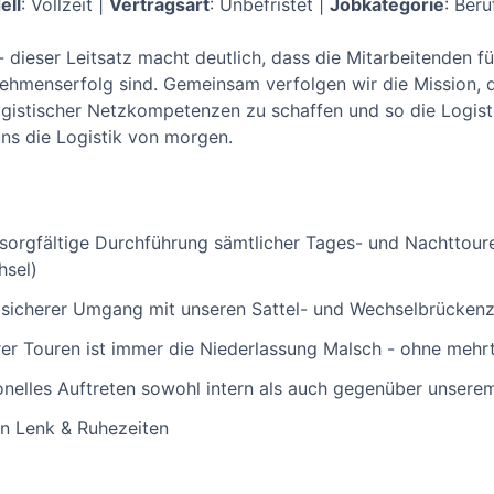
ell
: Vollzeit |
Vertragsart
: Unbefristet |
Jobkategorie
: Ber
 - dieser Leitsatz macht deutlich, dass die Mitarbeitenden
ehmenserfolg sind. Gemeinsam verfolgen wir die Mission, di
ogistischer Netzkompetenzen zu schaffen und so die Logist
uns die Logistik von morgen.
sorgfältige Durchführung sämtlicher Tages- und Nachttour
sel)
 sicherer Umgang mit unseren Sattel- und Wechselbrücken
er Touren ist immer die Niederlassung Malsch - ohne mehr
onelles Auftreten sowohl intern als auch gegenüber unser
en Lenk & Ruhezeiten