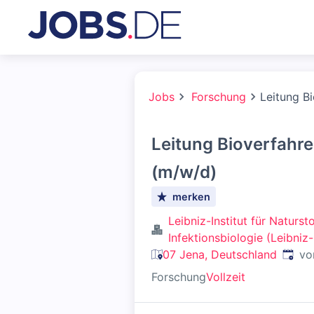
Jobs
Forschung
Leitung B
Leitung Bioverfahr
(m/w/d)
merken
Leibniz-Institut für Naturs
Infektionsbiologie (Leibniz
Veröff
07 Jena, Deutschland
vo
Forschung
Vollzeit