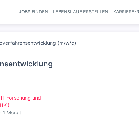
JOBS FINDEN
LEBENSLAUF ERSTELLEN
KARRIERE-
Haupt-Navi
ioverfahrensentwicklung (m/w/d)
ensentwicklung
toff-Forschung und
-HKI)
entlicht
:
r 1 Monat