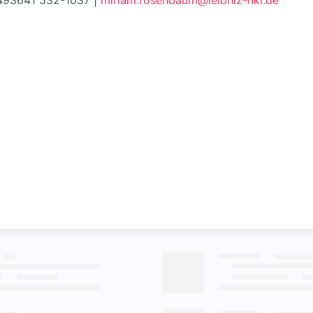
+493641 532-1037 |
miriam.rosenbaum@leibniz-hki.de