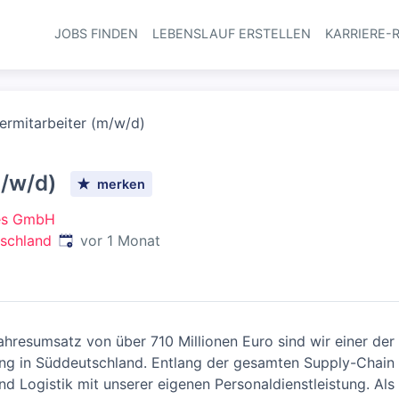
JOBS FINDEN
LEBENSLAUF ERSTELLEN
KARRIERE-
Haupt-Navi
ermitarbeiter (m/w/d)
m/w/d)
merken
ces GmbH
Veröffentlicht
:
tschland
vor 1 Monat
hresumsatz von über 710 Millionen Euro sind wir einer der 
stung in Süddeutschland. Entlang der gesamten Supply-Chain
nd Logistik mit unserer eigenen Personaldienstleistung. Al