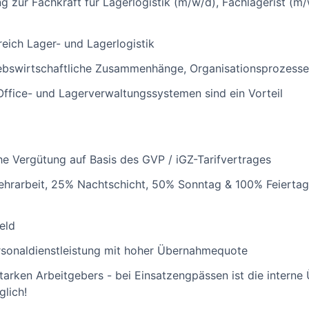
 zur Fachkraft für Lagerlogistik (m/w/d), Fachlagerist (m/
reich Lager- und Lagerlogistik
iebswirtschaftliche Zusammenhänge, Organisationsprozesse 
ffice- und Lagerverwaltungssystemen sind ein Vorteil
che Vergütung auf Basis des GVP / iGZ-Tarifvertrages
hrarbeit, 25% Nachtschicht, 50% Sonntag & 100% Feiertag
eld
rsonaldienstleistung mit hoher Übernahmequote
starken Arbeitgebers - bei Einsatzengpässen ist die intern
glich!