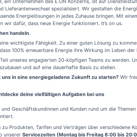
 ein Unternehmen des E.ON Konzerns, ist auf Dienstleistu
ieferantenwechsel spezialisiert. Wir gestalten die Energie
sende Energielösungen in jedes Zuhause bringen. Mit eine
wir dafür, dass neue Energie funktioniert. It’s on us.
en handeln. ​
eine wichtigste Fähigkeit. Zu einer guten Lösung zu kommen
, dass 100% erneuerbare Energie ihre Wirkung im Leben der 
, Teil unseres engagierten 20-köpfigen Teams zu werden. Unse
szubauen und auf eine dauerhafte Basis zu stellen.
t uns in eine energiegeladene Zukunft zu starten?
Wir fre
ntdecke deine vielfältigen Aufgaben bei uns
t- und Geschäftskundinnen und Kunden rund um die Themen
ntiert.
 zu Produkten, Tarifen und Verträgen über verschiedene K
lb unserer
Servicezeiten (Montag bis Freitag 8:00 bis 20: