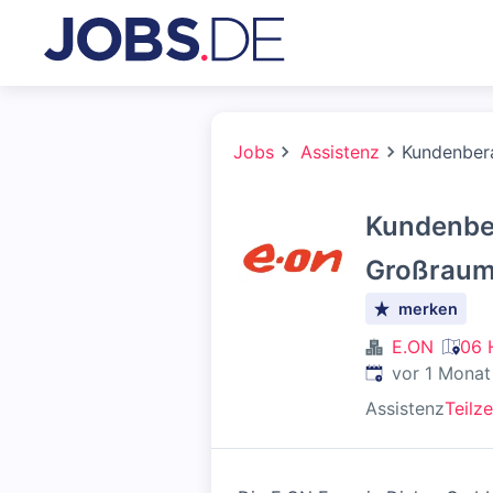
Jobs
Assistenz
Kundenbera
Kundenber
Großraum 
merken
E.ON
06 
Veröffentlicht
:
vor 1 Monat
Assistenz
Teilze