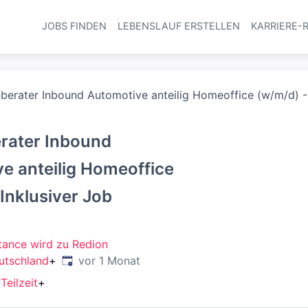
JOBS FINDEN
LEBENSLAUF ERSTELLEN
KARRIERE-
Haupt-Navi
berater Inbound Automotive anteilig Homeoffice (w/m/d) - 
rater Inbound
e anteilig Homeoffice
 Inklusiver Job
tance wird zu Redion
Veröffentlicht
:
utschland
+
vor 1 Monat
+
Teilzeit
+