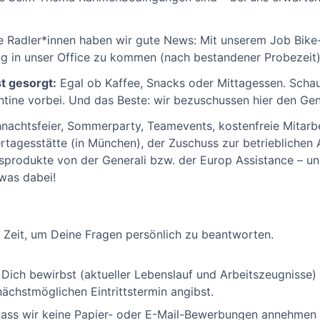
le Radler*innen haben wir gute News: Mit unserem Job Bike
tig in unser Office zu kommen (nach bestandener Probezeit)
st gesorgt:
Egal ob Kaffee, Snacks oder Mittagessen. Schau
ine vorbei. Und das Beste: wir bezuschussen hier den Gen
nachtsfeier, Sommerparty, Teamevents, kostenfreie Mitarbe
rtagesstätte (in München), der Zuschuss zur betrieblichen 
produkte von der Generali bzw. der Europ Assistance – unse
was dabei!
 Zeit, um Deine Fragen persönlich zu beantworten.
Dich bewirbst (aktueller Lebenslauf und Arbeitszeugnisse)
ächstmöglichen Eintrittstermin angibst.
, dass wir keine Papier- oder E-Mail-Bewerbungen annehme