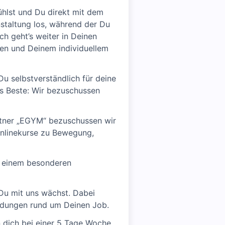
ühlst und Du direkt mit dem
staltung los, während der Du
h geht’s weiter in Deinen
sen und Deinem individuellem
u selbstverständlich für deine
as Beste: Wir bezuschussen
rtner „EGYM“ bezuschussen wir
Onlinekurse zu Bewegung,
zu einem besonderen
 Du mit uns wächst. Dabei
bildungen rund um Deinen Job.
dich bei einer 5 Tage Woche