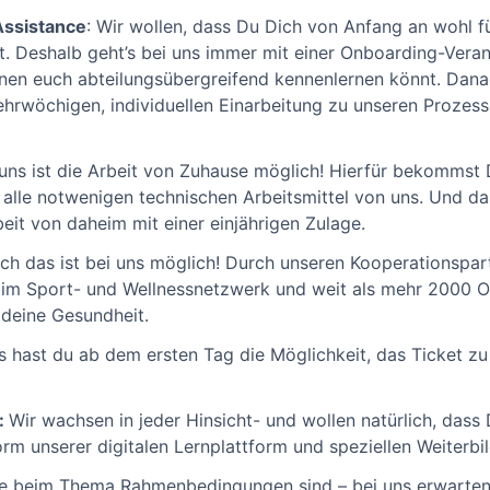
Assistance
: Wir wollen, dass Du Dich von Anfang an wohl f
. Deshalb geht’s bei uns immer mit einer Onboarding-Veran
nen euch abteilungsübergreifend kennenlernen könnt. Danac
ehrwöchigen, individuellen Einarbeitung zu unseren Prozes
uns ist die Arbeit von Zuhause möglich! Hierfür bekommst D
 alle notwenigen technischen Arbeitsmittel von uns. Und d
eit von daheim mit einer einjährigen Zulage.
h das ist bei uns möglich! Durch unseren Kooperationspa
r im Sport- und Wellnessnetzwerk und weit als mehr 2000 
deine Gesundheit.
s hast du ab dem ersten Tag die Möglichkeit, das Ticket 
:
Wir wachsen in jeder Hinsicht- und wollen natürlich, dass
Form unserer digitalen Lernplattform und speziellen Weiter
e beim Thema Rahmenbedingungen sind – bei uns erwarten 