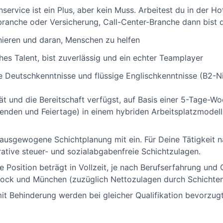
ervice ist ein Plus, aber kein Muss. Arbeitest du in der H
ranche oder Versicherung, Call-Center-Branche dann bist d
nieren und daran, Menschen zu helfen
hes Talent, bist zuverlässig und ein echter Teamplayer
e Deutschkenntnisse und flüssige Englischkenntnisse (B2-N
t und die Bereitschaft verfügst, auf Basis einer 5-Tage-Wo
den und Feiertage) in einem hybriden Arbeitsplatzmodell 
 ausgewogene Schichtplanung mit ein. Für Deine Tätigkeit 
rative steuer- und sozialabgabenfreie Schichtzulagen.
 Position beträgt in Vollzeit, je nach Berufserfahrung und Q
tock und München (zuzüglich Nettozulagen durch Schichten
Behinderung werden bei gleicher Qualifikation bevorzugt 