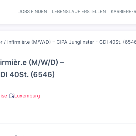
JOBS FINDEN
LEBENSLAUF ERSTELLEN
KARRIERE-
Haupt-Navi
 / Infirmièr.e (M/W/D) – CIPA Junglinster - CDI 40St. (654
firmièr.e (M/W/D) –
CDI 40St. (6546)
ise
Luxemburg