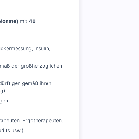
6 Monate)
mit
40
uckermessung, Insulin,
gemäß der großherzoglichen
dürftigen gemäß ihren
g).
gen.
erapeuten, Ergotherapeuten...
dits usw.)