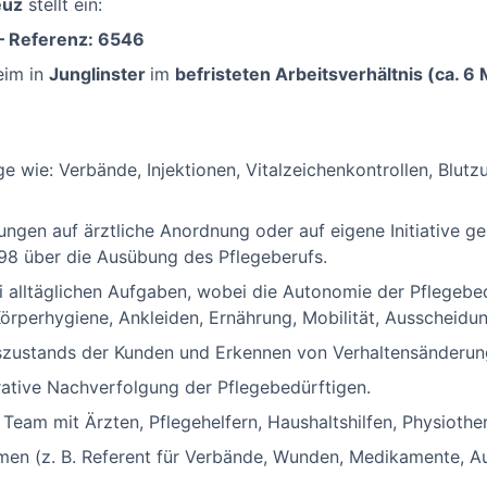
euz
stellt ein:
– Referenz: 6546
eim in
Junglinster
im
befristeten Arbeitsverhältnis (ca. 
e wie: Verbände, Injektionen, Vitalzeichenkontrollen, Blutz
tungen auf ärztliche Anordnung oder auf eigene Initiative 
98 über die Ausübung des Pflegeberufs.
i alltäglichen Aufgaben, wobei die Autonomie der Pflegebe
Körperhygiene, Ankleiden, Ernährung, Mobilität, Ausscheidun
zustands der Kunden und Erkennen von Verhaltensänderun
ative Nachverfolgung der Pflegebedürftigen.
en Team mit Ärzten, Pflegehelfern, Haushaltshilfen, Physioth
hmen (z. B. Referent für Verbände, Wunden, Medikamente, Au