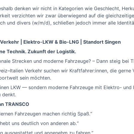
shalb denken wir nicht in Kategorien wie Geschlecht, Herku
arkeit verzichten wir zwar überwiegend auf die gleichzeiti
h und divers (w/m/d), schließen jedoch immer alle Identit
Verkehr | Elektro-LKW & Bio-LNG | Standort Singen
e Technik. Zukunft der Logistik.
tionale Strecken und moderne Fahrzeuge? – Dann steig bei
iz–Italien Verkehr suchen wir Kraftfahrer:innen, die ger
portwelt sein möchten.
ndeinen LKW — sondern moderne Fahrzeuge mit Elektro- und
 denkt.
 an TRANSCO
dernen Fahrzeugen machen richtig Spaß.“
ebt uns deutlich von anderen ab.“
g ausgestattet und angenehm zu fahren.“