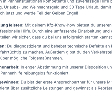
 in Pannensituationen kompetente und zuverlässige Hilfe bi
ag, Urlaubs- und Weihnachtsgeld und 30 Tage Urlaub, damit d
ch jetzt und werde Teil der Gelben Engel!
ung leisten:
Mit deinem Kfz-Know-how bietest du unseren
ofessionelle Hilfe. Durch eine umfassende Einarbeitung und 
tellen wir sicher, dass du bei uns erfolgreich starten kannst
en:
Du diagnostizierst und behebst technische Defekte an 
r fahrtüchtig zu machen. Außerdem gibst du den Verkehrst
t über mögliche Folgemaßnahmen.
enarbeit:
In enger Abstimmung mit unserer Disposition un
 Pannenhilfe reibungslos funktioniert.
 gewinnen:
Du bist der erste Ansprechpartner für unsere Mit
ormierst über zusätzliche Leistungen und gewinnst als Repr