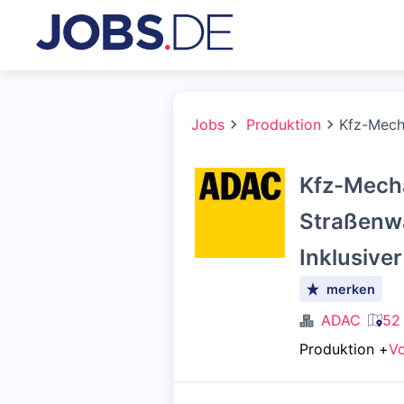
Jobs
Produktion
Kfz-Mecha
Kfz-Mecha
Straßenwa
Inklusive
merken
ADAC
52
Produktion
+
Vo