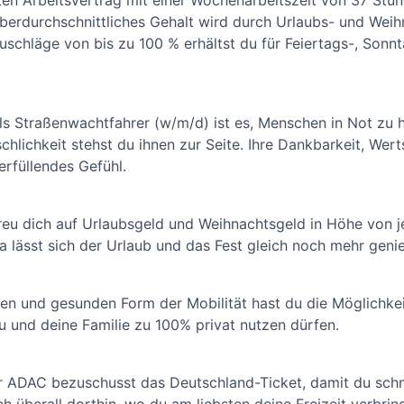
eten Arbeitsvertrag mit einer Wochenarbeitszeit von 37 Stu
überdurchschnittliches Gehalt wird durch Urlaubs- und Weih
uschläge von bis zu 100 % erhältst du für Feiertags-, Sonn
als Straßenwachtfahrer (w/m/d) ist es, Menschen in Not zu h
hlichkeit stehst du ihnen zur Seite. Ihre Dankbarkeit, We
erfüllendes Gefühl.
Freu dich auf Urlaubsgeld und Weihnachtsgeld in Höhe von j
a lässt sich der Urlaub und das Fest gleich noch mehr geni
gen und gesunden Form der Mobilität hast du die Möglichkei
u und deine Familie zu 100% privat nutzen dürfen.
r ADAC bezuschusst das Deutschland-Ticket, damit du schn