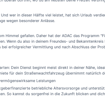
 überall dorthin, wo du am liebsten deine Freizeit verbring
 Und wer in dieser Hälfte viel leistet, hat sich Urlaub ver
 Tage wegen besonderer Anlässe.
 vom Himmel gefallen. Daher hat der ADAC das Programm "F
ufen. Wenn du also in deinem Freundes- und Bekanntenkrei
ei erfolgreicher Vermittlung und nach Abschluss der Prob
arten: Dein Dienst beginnt meist direkt in deiner Nähe, ide
miete für dein Straßenwachtfahrzeug übernimmt natürlich 
& vermögenswirksame Leistungen
tgeberfinanzierte betriebliche Altersvorsorge und unterstüt
. So kannst du sorgenfrei in die Zukunft blicken und dich