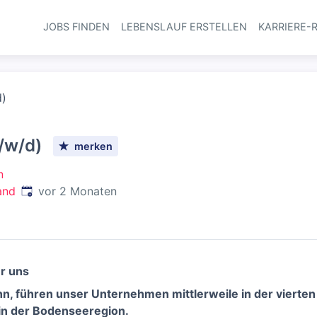
JOBS FINDEN
LEBENSLAUF ERSTELLEN
KARRIERE-
Haupt-Navi
d)
/w/d)
merken
n
Veröffentlicht
:
and
vor 2 Monaten
r uns
n, führen unser Unternehmen mittlerweile in der vierte
in der Bodenseeregion.