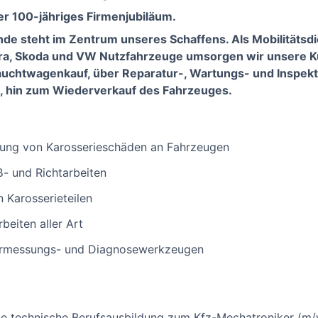
er 100-jähriges Firmenjubiläum.
nde steht im Zentrum unseres Schaffens. Als Mobilitätsdi
ra, Skoda und VW Nutzfahrzeuge umsorgen wir unsere Ku
uchtwagenkauf, über Reparatur-, Wartungs- und Inspekti
n, hin zum Wiederverkauf des Fahrzeuges.
zung von Karosserieschäden an Fahrzeugen
- und Richtarbeiten
 Karosserieteilen
beiten aller Art
ermessungs- und Diagnosewerkzeugen
ne technische Berufsausbildung zum Kfz-Mechatroniker (m/