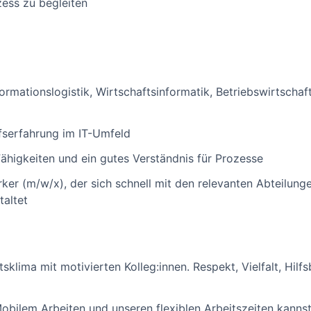
ess zu begleiten
ormationslogistik, Wirtschaftsinformatik, Betriebswirtscha
fserfahrung im IT-Umfeld
ähigkeiten und ein gutes Verständnis für Prozesse
ker (m/w/x), der sich schnell mit den relevanten Abteilung
altet
sklima mit motivierten Kolleg:innen. Respekt, Vielfalt, Hilf
obilem Arbeiten und unseren flexiblen Arbeitszeiten kannst