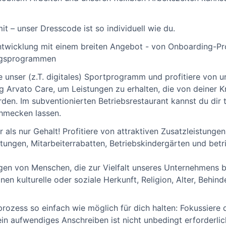
it – unser Dresscode ist so individuell wie du.
entwicklung mit einem breiten Angebot - von Onboarding-
ungsprogrammen
e unser (z.T. digitales) Sportprogramm und profitiere von u
 Arvato Care, um Leistungen zu erhalten, die von deiner K
en. Im subventionierten Betriebsrestaurant kannst du dir t
hmecken lassen.
ls nur Gehalt! Profitiere von attraktiven Zusatzleistungen
ngen, Mitarbeiterrabatten, Betriebskindergärten und betri
en von Menschen, die zur Vielfalt unseres Unternehmens bei
en kulturelle oder soziale Herkunft, Religion, Alter, Behin
zess so einfach wie möglich für dich halten: Fokussiere d
in aufwendiges Anschreiben ist nicht unbedingt erforderlic