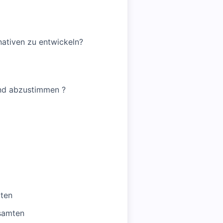
rnativen zu entwickeln?
und abzustimmen ?
aten
esamten