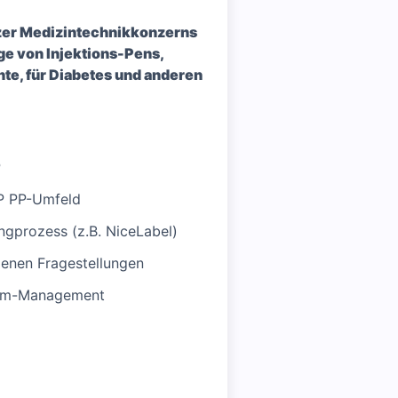
zer Medizintechnikkonzerns
ge von Injektions-Pens,
te, für Diabetes und anderen
P
P PP-Umfeld
gprozess (z.B. NiceLabel)
genen Fragestellungen
blem-Management