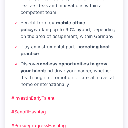
realize ideas and innovations within a
competent team
Benefit from our
mobile office
policy
working up to 60% hybrid, depending
on the area of assignment, within Germany
Play an instrumental part in
creating best
practice
Discover
endless opportunities to grow
your talent
and drive your career, whether
it's through a promotion or lateral move, at
home orinternationally
#InvestInEarlyTalent
#Sanofi
Hashtag
#Pursueprogress
Hashtag