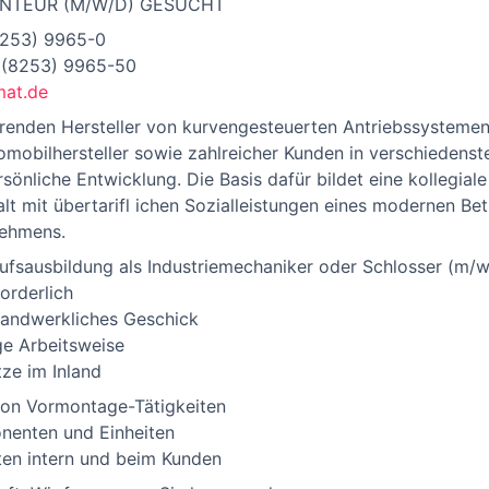
ONTEUR (M/W/D) GESUCHT
253) 9965-0
9 (8253) 9965-50
at.de
hrenden Hersteller von kurvengesteuerten Antriebssystemen 
mobilhersteller sowie zahlreicher Kunden in verschiedenste
ersönliche Entwicklung. Die Basis dafür bildet eine kollegi
t mit übertarifl ichen Sozialleistungen eines modernen Bet
nehmens.
rufsausbildung als Industriemechaniker oder Schlosser (m/w
orderlich
handwerkliches Geschick
ge Arbeitsweise
tze im Inland
von Vormontage-Tätigkeiten
nenten und Einheiten
ten intern und beim Kunden