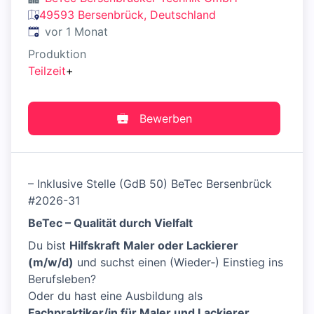
49593 Bersenbrück, Deutschland
Veröffentlicht
:
vor 1 Monat
Produktion
Teilzeit
+
Bewerben
– Inklusive Stelle (GdB 50) BeTec Bersenbrück
#2026-31
BeTec – Qualität durch Vielfalt
Du bist
Hilfskraft
Maler oder Lackierer
(m/w/d)
und suchst einen (Wieder‑) Einstieg ins
Berufsleben?
Oder du hast eine Ausbildung als
Fachpraktiker/in für Maler und Lackierer