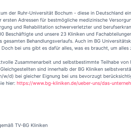
nikum der Ruhr-Universität Bochum - diese in Deutschland e
r ersten Adressen für bestmögliche medizinische Versorgun
orgung und Rehabilitation schwerverletzter und berufserkra
 Beschäftigte und unsere 23 Kliniken und Fachabteilungen 
des gesamten Behandlungsverlaufs. Auch im BG Universitäts
 Doch bei uns gibt es dafür alles, was es braucht, um alles
ektvolle Zusammenarbeit und selbstbestimmte Teilhabe von
leichgestellten sind innerhalb der BG Kliniken selbstverst
w/d) bei gleicher Eignung bei uns bevorzugt berücksichti
ie hier:
https://www.bg-kliniken.de/ueber-uns/das-unterneh
 gemäß TV-BG Kliniken