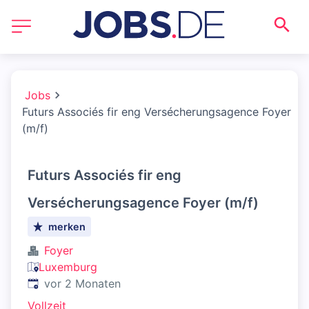
Jobs
Futurs Associés fir eng Versécherungsagence Foyer
(m/f)
Futurs Associés fir eng
Versécherungsagence Foyer (m/f)
merken
Foyer
Luxemburg
Veröffentlicht
:
vor 2 Monaten
Vollzeit