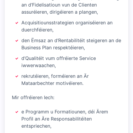
an d‘Fidelisatioun vun de Clienten
assuréieren, dirigéieren a plangen,
Acquisitiounsstrategien organiséieren an
duerchféieren,
den Ëmsaz an d‘Rentabilitéit steigeren an de
Business Plan respektéieren,
d‘Qualitéit vum offréierte Service
iwwerwaachen,
rekrutéieren, forméieren an Är
Mataarbechter motivéieren.
Mir offréieren Iech:
e Programm u Formatiounen, déi Ärem
Profil an Äre Responsabilitéiten
entspriechen,