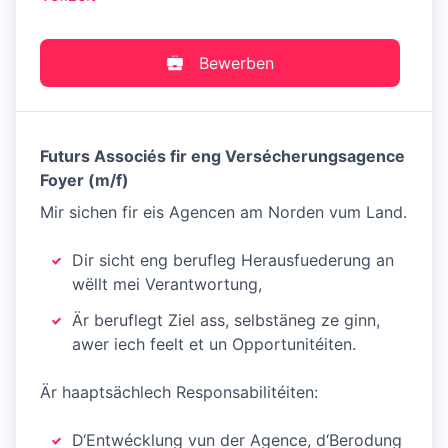
Bewerben
Futurs Associés fir eng Versécherungsagence
Foyer (m/f)
Mir sichen fir eis Agencen am Norden vum Land.
Dir sicht eng berufleg Herausfuederung an
wëllt mei Verantwortung,
Är beruflegt Ziel ass, selbstäneg ze ginn,
awer iech feelt et un Opportunitéiten.
Är haaptsächlech Responsabilitéiten:
D‘Entwécklung vun der Agence, d‘Berodung