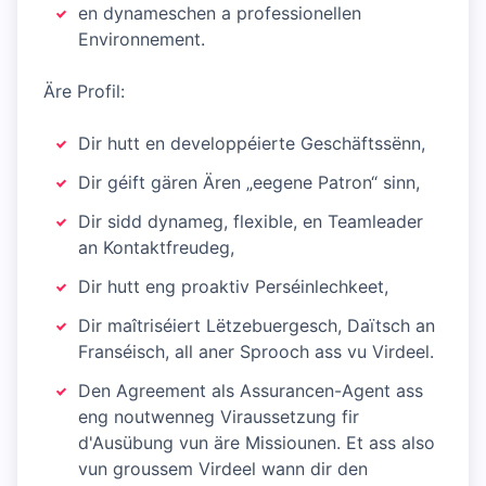
en dynameschen a professionellen
Environnement.
Äre Profil:
Dir hutt en developpéierte Geschäftssënn,
Dir géift gären Ären „eegene Patron“ sinn,
Dir sidd dynameg, flexible, en Teamleader
an Kontaktfreudeg,
Dir hutt eng proaktiv Perséinlechkeet,
Dir maîtriséiert Lëtzebuergesch, Daïtsch an
Franséisch, all aner Sprooch ass vu Virdeel.
Den Agreement als Assurancen-Agent ass
eng noutwenneg Viraussetzung fir
d'Ausübung vun äre Missiounen. Et ass also
vun groussem Virdeel wann dir den