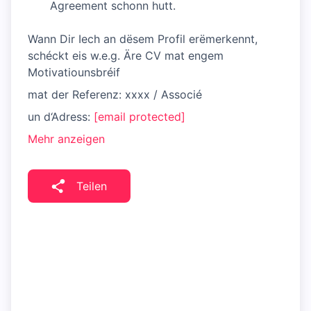
Agreement schonn hutt.
Wann Dir Iech an dësem Profil erëmerkennt,
schéckt eis w.e.g. Äre CV mat engem
Motivatiounsbréif
mat der Referenz: xxxx / Associé
un d‘Adress:
[email protected]
Mehr anzeigen
Teilen