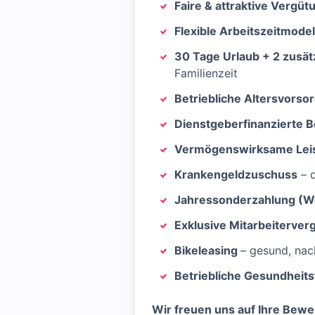
Faire & attraktive Vergüt
Flexible Arbeitszeitmodel
30 Tage Urlaub + 2 zusätz
Familienzeit
Betriebliche Altersvorso
Dienstgeberfinanzierte B
Vermögenswirksame Lei
Krankengeldzuschuss
– d
Jahressonderzahlung (W
Exklusive Mitarbeiterve
Bikeleasing
– gesund, nac
Betriebliche Gesundheit
Wir freuen uns auf Ihre Bew