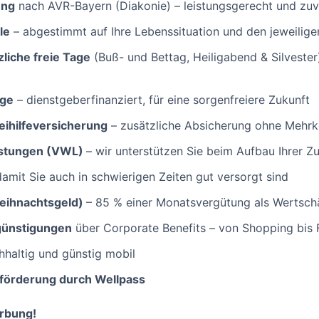
ung
nach AVR-Bayern (Diakonie) – leistungsgerecht und zuv
le
– abgestimmt auf Ihre Lebenssituation und den jeweilige
liche freie Tage
(Buß- und Bettag, Heiligabend & Silvester
rge
– dienstgeberfinanziert, für eine sorgenfreiere Zukunft
eihilfeversicherung
– zusätzliche Absicherung ohne Mehrko
stungen (VWL)
– wir unterstützen Sie beim Aufbau Ihrer Z
amit Sie auch in schwierigen Zeiten gut versorgt sind
eihnachtsgeld)
– 85 % einer Monatsvergütung als Wertsch
rgünstigungen
über Corporate Benefits – von Shopping bis F
hhaltig und günstig mobil
sförderung durch Wellpass
erbung!