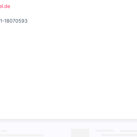
el.de
51-18070593