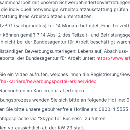
usammenarbeit mit unseren Schwerbehindertenvertretungen
 die individuell notwendige Arbeitsplatzausstattung prüfen 
tattung Ihres Arbeitsplatzes unterstützen.
 TzBfG (sachgrundlos) für 14 Monate befristet. Eine Teilzeit
n können gemäß ? 14 Abs. 2 des Teilzeit- und Befristungs
h nicht bei der Bundesagentur für Arbeit beschäftigt waren
ollständigen Bewerbungsunterlagen: Lebenslauf, Abschluss- 
reportal der Bundesagentur für Arbeit unter:
https://www.ar
ie ein Video aufrufen, welches Ihnen die Registrierung/Bew
/ba-karriere/bewerbungsportal-erklaervideo
achrichten im Karriereportal erfolgen.
ungsprozess wenden Sie sich bitte an folgende Hotline: 0
en Sie bitte unsere gebührenfreie Hotline an: 0800-4 5555-
ahlgespräche via "Skype for Business" zu führen.
en voraussichtlich ab der KW 23 statt.