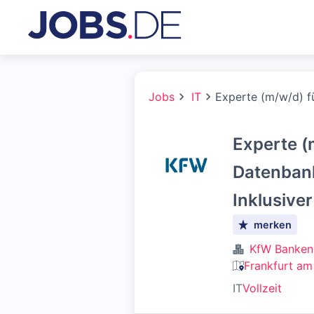
Jobs
IT
Experte (m/w/d) f
Experte (
Datenbank
Inklusive
merken
KfW Banken
Frankfurt am
IT
Vollzeit