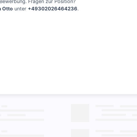
-Bewerbung. Fragen zur Position?
a Otto
unter
+49302026464236
.