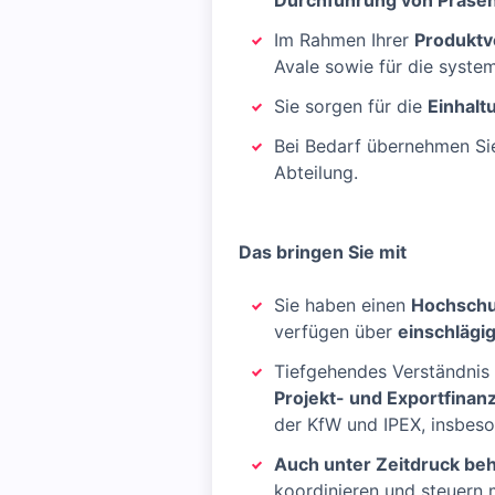
Durchführung von Präsen
Im Rahmen Ihrer
Produktv
Avale sowie für die syste
Sie sorgen für die
Einhal
Bei Bedarf übernehmen Si
Abteilung.
Das bringen Sie mit
Sie haben einen
Hochschu
verfügen über
einschlägi
Tiefgehendes Verständni
Projekt- und Exportfinan
der KfW und IPEX, insbes
Auch unter Zeitdruck beh
koordinieren und steuern