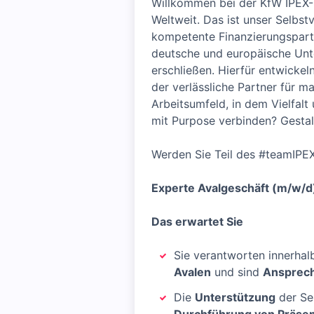
Willkommen bei der KfW IPEX-B
Weltweit. Das ist unser Selbs
kompetente Finanzierungspartn
deutsche und europäische Unt
erschließen. Hierfür entwickel
der verlässliche Partner für m
Arbeitsumfeld, in dem Vielfalt
mit Purpose verbinden? Gestalt
Werden Sie Teil des #teamIPE
Experte Avalgeschäft (m/w/d
Das erwartet Sie
Sie verantworten innerha
Avalen
und sind
Ansprec
Die
Unterstützung
der Se