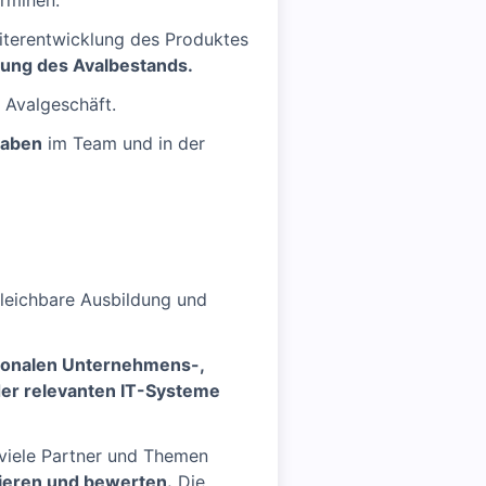
rminen.
iterentwicklung des Produktes
tung des Avalbestands.
 Avalgeschäft.
gaben
im Team und in der
gleichbare Ausbildung und
tionalen Unternehmens-,
er relevanten IT-Systeme
 viele Partner und Themen
sieren und bewerten.
Die