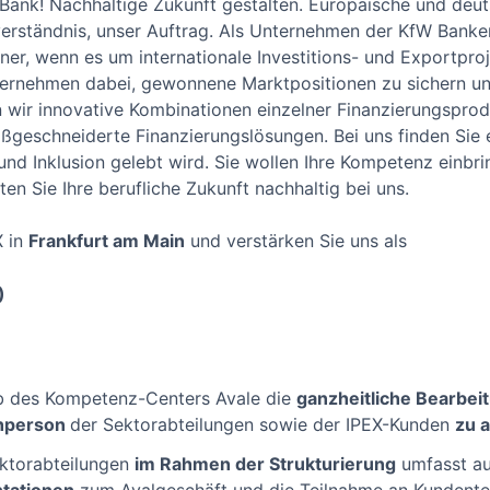
ank! Nachhaltige Zukunft gestalten. Europäische und deut
tverständnis, unser Auftrag. Als Unternehmen der KfW Banke
er, wenn es um internationale Investitions- und Exportproj
ernehmen dabei, gewonnene Marktpositionen zu sichern un
n wir innovative Kombinationen einzelner Finanzierungsprod
aßgeschneiderte Finanzierungslösungen. Bei uns finden Sie 
 und Inklusion gelebt wird. Sie wollen Ihre Kompetenz einb
en Sie Ihre berufliche Zukunft nachhaltig bei uns.
X in
Frankfurt am Main
und verstärken Sie uns als
)
lb des Kompetenz-Centers Avale die
ganzheitliche Bearbei
hperson
der Sektorabteilungen sowie der IPEX-Kunden
zu 
ktorabteilungen
im Rahmen der Strukturierung
umfasst a