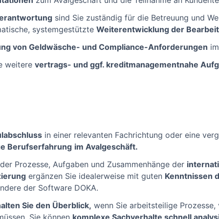
tationen
zum Avalgeschäft und die Teilnahme an Kundente
erantwortung
sind Sie zuständig für die Betreuung und We
matische, systemgestützte
Weiterentwicklung der Bearbei
tung von Geldwäsche- und Compliance-Anforderungen
im
e weitere
vertrags- und ggf. kreditmanagementnahe Auf
labschluss
in einer relevanten Fachrichtung oder eine ver
ge Berufserfahrung
im Avalgeschäft.
s der Prozesse, Aufgaben und Zusammenhänge der
interna
zierung
ergänzen Sie idealerweise mit guten
Kenntnissen d
ondere der Software DOKA.
alten Sie den Überblick,
wenn Sie arbeitsteilige Prozesse,
 müssen. Sie können
komplexe Sachverhalte schnell analy