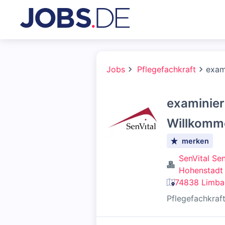
Jobs
Pflegefachkraft
exam
examinier
Willkomm
merken
SenVital Se
Hohenstadt
74838 Limba
Pflegefachkraf