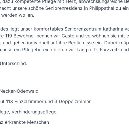
e, dazu kompetente Pflege mit Herz, abwechslungsreiche 
acht unsere schöne Seniorenresidenz in Philippsthal zu ein
h werden wollen.
es liegt unser komfortables Seniorenzentrum Katharina vo
e 119 Bewohner nennen wir Gäste und verwöhnen sie mit ei
ie und gehen individuell auf ihre Bedürfnisse ein. Dabei knü
 unserem Pflegebereich bieten wir Langzeit-, Kurzzeit- un
 Unterschied.
k Neckar-Odenwald
t auf 113 Einzelzimmer und 3 Doppelzimmer
flege, Verhinderungspflege
z erkrankte Menschen