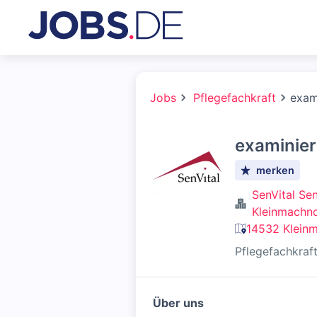
Jobs
Pflegefachkraft
exam
examinier
merken
SenVital Se
Kleinmachn
14532 Klein
Pflegefachkraf
Über uns