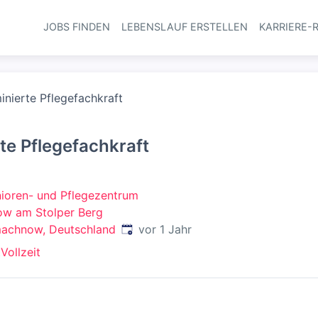
JOBS FINDEN
LEBENSLAUF ERSTELLEN
KARRIERE-
Haupt-Navi
inierte Pflegefachkraft
te Pflegefachkraft
nioren- und Pflegezentrum
ow am Stolper Berg
Veröffentlicht
:
machnow, Deutschland
vor 1 Jahr
t
Vollzeit