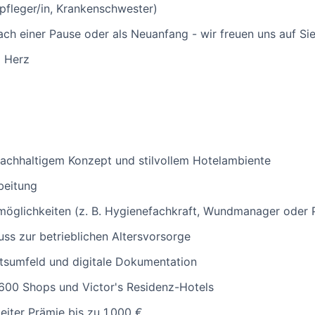
fleger/in, Krankenschwester)
ach einer Pause oder als Neuanfang - wir freuen uns auf Si
d Herz
nachhaltigem Konzept und stilvollem Hotelambiente
beitung
möglichkeiten (z. B. Hygienefachkraft, Wundmanager oder P
ss zur betrieblichen Altersvorsorge
itsumfeld und digitale Dokumentation
 600 Shops und Victor's Residenz-Hotels
eiter Prämie bis zu 1.000 €