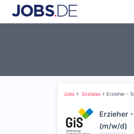
Jobs
Soziales
Erzieher - S
Erzieher -
(m/w/d)