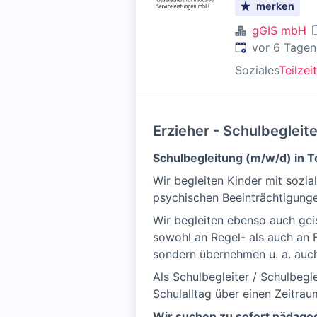
merken
gGIS mbH
Veröffentlicht
:
vor 6 Tagen
Soziales
Teilzeit
Erzieher - Schulbegleit
Schulbegleitung (m/w/d) in T
Wir begleiten Kinder mit sozi
psychischen Beeinträchtigunge
Wir begleiten ebenso auch gei
sowohl an Regel- als auch an F
sondern übernehmen u. a. auch
Als Schulbegleiter / Schulbegl
Schulalltag über einen Zeitra
Wir suchen zu sofort pädagogi