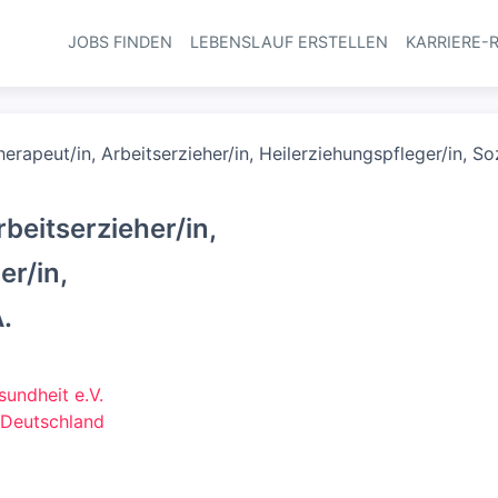
JOBS FINDEN
LEBENSLAUF ERSTELLEN
KARRIERE-
Haupt-Navi
erapeut/in, Arbeitserzieher/in, Heilerziehungspfleger/in, Soz
beitserzieher/in,
er/in,
.
sundheit e.V.
 Deutschland