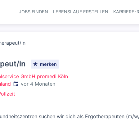
JOBS FINDEN
LEBENSLAUF ERSTELLEN
KARRIERE-
Haupt-Navi
herapeut/in
peut/in
merken
alservice GmbH promedi Köln
Veröffentlicht
:
hland
vor 4 Monaten
ollzeit
ndheitszentren suchen wir dich als Ergotherapeuten (m/w/