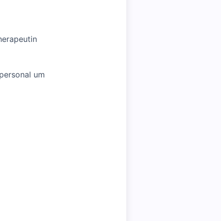
herapeutin
spersonal um