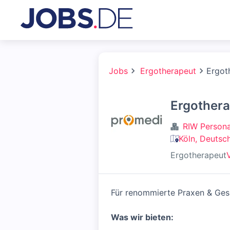
Jobs
Ergotherapeut
Ergot
Ergothera
RIW Person
Köln, Deutsc
Ergotherapeut
V
Für renommierte Praxen & Gesu
Was wir bieten: