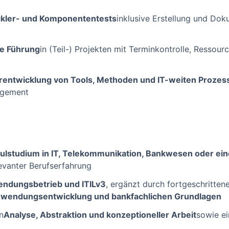
ckler- und Komponententests
inklusive Erstellung und Dok
he Führung
in (Teil-) Projekten mit Terminkontrolle, Resso
erentwicklung von Tools, Methoden und IT-weiten Prozes
agement
lstudium in IT, Telekommunikation, Bankwesen oder ein
levanter Berufserfahrung
ndungsbetrieb und ITILv3
, ergänzt durch fortgeschritten
wendungsentwicklung und bankfachlichen Grundlagen
n
Analyse, Abstraktion und konzeptioneller Arbeit
sowie ei