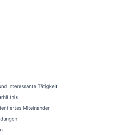
nd interessante Tätigkeit
rhältnis
ientiertes Miteinander
ildungen
en