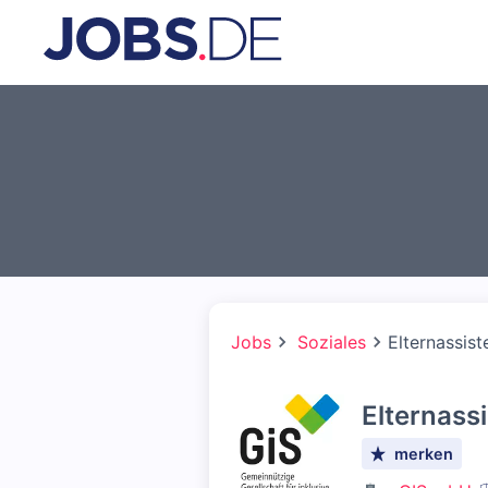
Jobs
Soziales
Elternassis
Elternass
merken