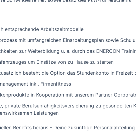
lute Schwindelfreiheit sowie Besitz des Pkw-Führerscheins
rch entsprechende Arbeitszeitmodelle
gprozess mit umfangreichen Einarbeitungsplan sowie Schul
chkeiten zur Weiterbildung u. a. durch das ENERCON Train
enfahrzeuges um Einsätze von zu Hause zu starten
zusätzlich besteht die Option das Stundenkonto in Freizeit
management inkl. Firmenfitness
kenprodukte in Kooperation mit unserem Partner Corporate
e, private Berufsunfähigkeitsversicherung zu gesonderten K
genswirksamen Leistungen
ellen Benefits heraus - Deine zukünftige Personalabteilung h