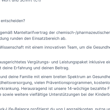
 Wort und Schrift (C1)
s entscheiden?
 gemäß Manteltarifvertrag der chemisch-/pharmazeutischen
ildung runden den Einsatzbereich ab.
Wissenschaft mit einem innovativen Team, um die Gesundh
ausgerichtetes Vergütungs- und Leistungspaket inklusive ei
t deine Erfahrung und deinen Beitrag.
nd deine Familie mit einem breiten Spektrum an Gesundhei
dheitsversorgung, vielen Präventionsprogrammen, kostenlo
rkrankung. Herausragend ist unsere 14-wöchige bezahlte F
le sowie weitere vielfältige Unterstützungen bei der Kinde
rk-Life-Balance profitierst du von Langzeitkonten, nutze u