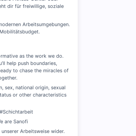
dir für freiwillige, soziale
e modernen Arbeitsumgebungen.
 Mobilitätsbudget.
formative as the work we do.
’ll help push boundaries,
Ready to chase the miracles of
ogether.
, sex, national origin, sexual
status or other characteristics
#Schichtarbeit
e are Sanofi
 unserer Arbeitsweise wider.