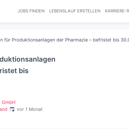
JOBS FINDEN
LEBENSLAUF ERSTELLEN
KARRIERE-
Haupt-Navi
*in für Produktionsanlagen der Pharmazie – befristet bis 30
roduktionsanlagen
istet bis
nd GmbH
Veröffentlicht
:
land
vor 1 Monat