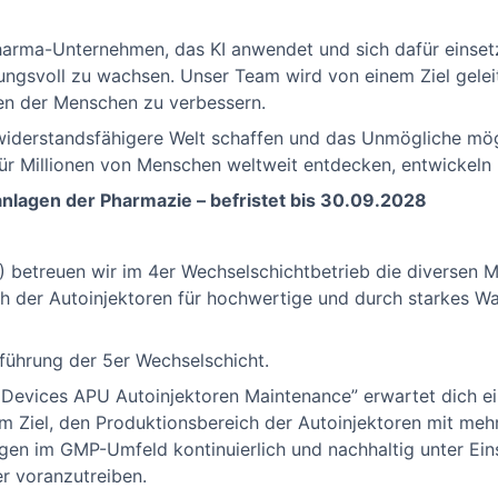
pharma-Unternehmen, das KI anwendet und sich dafür einse
ngsvoll zu wachsen. Unser Team wird von einem Ziel gelei
en der Menschen zu verbessern.
widerstandsfähigere Welt schaffen und das Unmögliche mö
r Millionen von Menschen weltweit entdecken, entwickeln u
anlagen der Pharmazie – befristet bis 30.09.2028
 betreuen wir im 4er Wechselschichtbetrieb die diversen 
h der Autoinjektoren für hochwertige und durch starkes W
nführung der 5er Wechselschicht.
Devices APU Autoinjektoren Maintenance” erwartet dich ei
 dem Ziel, den Produktionsbereich der Autoinjektoren mit m
agen im GMP-Umfeld kontinuierlich und nachhaltig unter Eins
er voranzutreiben.