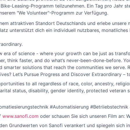
Bike-Leasing-Programm teilzunehmen. Ein Tag pro Jahr steht 
nserem "We Volunteer"-Programm zur Verfügung.
einem attraktiven Standort Deutschlands und erlebe unser
tz unterstützt dich ein individuell nutzbares, monatliches
raordinary.
w era of science - where your growth can be just as trans
her, think faster, and do what’s never-been-done-before. You
ld smarter solutions that reach the communities we serve. 
ives? Let’s Pursue Progress and Discover Extraordinary – t
rtunities to all regardless of race, color, ancestry, religion
arital status, disability, gender identity, protected veteran 
tomatiesierungstechnik #Automatisierung #Betriiebstechnik 
f
www.sanofi.com
oder schauen Sie sich unseren Film an: W
n den Grundwerten von Sanofi verankert und spiegeln sich in